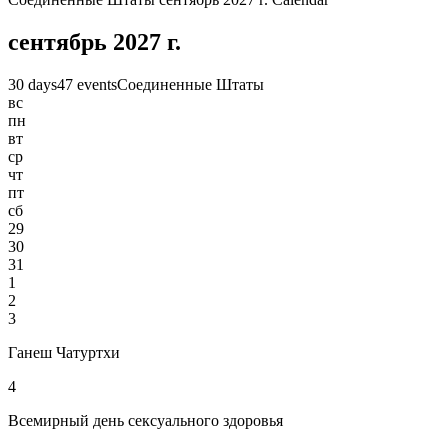
сентябрь 2027 г.
30 days
47 events
Соединенные Штаты
вс
пн
вт
ср
чт
пт
сб
29
30
31
1
2
3
Ганеш Чатуртхи
4
Всемирный день сексуального здоровья