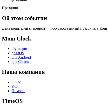
Праздник
Об этом событии
День родителей (перенос) — государственный праздник в Конго
Mom Clock
Функции
для iOS
для Android
для Chrome
Наша компания
О нас
Блог
Помощь
TimeOS