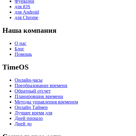
Функции
для iOS
для Android
для Chrome
Наша компания
О нас
Блог
Помощь
TimeOS
Онлайн-часы
Преобразование времени
Обратный отсчет
Планировщик времени
Методы управления временем
Онлайн Таймер
Лучшее время для
Дней прошло
Дней до