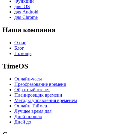
Функции
для iOS
для Android
для Chrome
Наша компания
О нас
Блог
Помощь
TimeOS
Онлайн-часы
Преобразование времени
Обратный отсчет
Планировщик времени
Методы управления временем
Онлайн Таймер
Лучшее время для
Дней прошло
Дней до