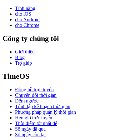
Tính năng
cho iOS
cho Android
cho Chrome
Công ty chúng tôi
Giới thiệu
Blog
Trợ giúp
TimeOS
Đồng hồ trực tuyến
Chuyển đổi thời gian
Đếm ngược
Trình lập kế hoạch thời gian
Phương pháp quản lý thời gian
Hẹn giờ trực tuyến
Thời điểm tốt nhất để
Số ngày đã qua
Số ngày còn lại