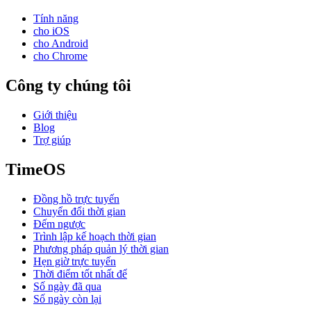
Tính năng
cho iOS
cho Android
cho Chrome
Công ty chúng tôi
Giới thiệu
Blog
Trợ giúp
TimeOS
Đồng hồ trực tuyến
Chuyển đổi thời gian
Đếm ngược
Trình lập kế hoạch thời gian
Phương pháp quản lý thời gian
Hẹn giờ trực tuyến
Thời điểm tốt nhất để
Số ngày đã qua
Số ngày còn lại