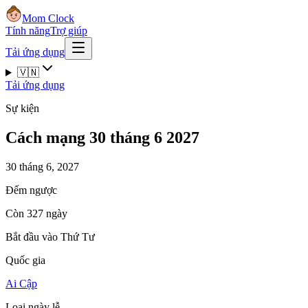
Mom Clock
Tính năng
Trợ giúp
Tải ứng dụng
🇻🇳
Tải ứng dụng
Sự kiện
Cách mạng 30 tháng 6 2027
30 tháng 6, 2027
Đếm ngược
Còn 327 ngày
Bắt đầu vào Thứ Tư
Quốc gia
Ai Cập
Loại ngày lễ