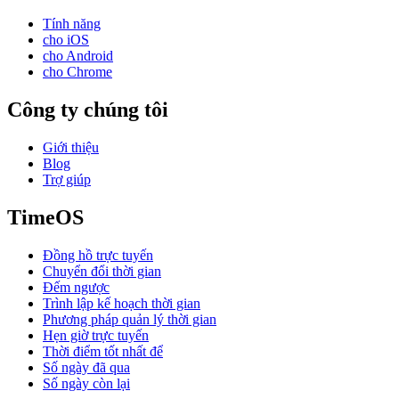
Tính năng
cho iOS
cho Android
cho Chrome
Công ty chúng tôi
Giới thiệu
Blog
Trợ giúp
TimeOS
Đồng hồ trực tuyến
Chuyển đổi thời gian
Đếm ngược
Trình lập kế hoạch thời gian
Phương pháp quản lý thời gian
Hẹn giờ trực tuyến
Thời điểm tốt nhất để
Số ngày đã qua
Số ngày còn lại