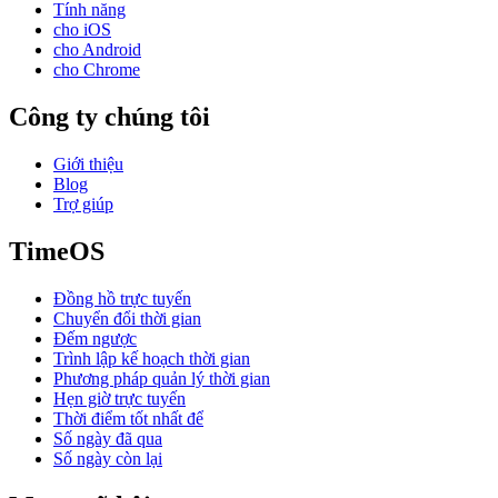
Tính năng
cho iOS
cho Android
cho Chrome
Công ty chúng tôi
Giới thiệu
Blog
Trợ giúp
TimeOS
Đồng hồ trực tuyến
Chuyển đổi thời gian
Đếm ngược
Trình lập kế hoạch thời gian
Phương pháp quản lý thời gian
Hẹn giờ trực tuyến
Thời điểm tốt nhất để
Số ngày đã qua
Số ngày còn lại