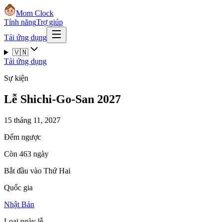
Mom Clock
Tính năng
Trợ giúp
Tải ứng dụng
🇻🇳
Tải ứng dụng
Sự kiện
Lễ Shichi-Go-San 2027
15 tháng 11, 2027
Đếm ngược
Còn 463 ngày
Bắt đầu vào Thứ Hai
Quốc gia
Nhật Bản
Loại ngày lễ