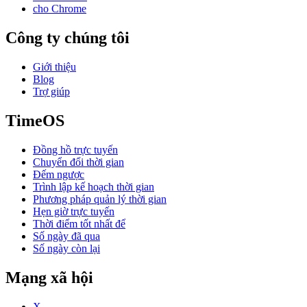
cho Chrome
Công ty chúng tôi
Giới thiệu
Blog
Trợ giúp
TimeOS
Đồng hồ trực tuyến
Chuyển đổi thời gian
Đếm ngược
Trình lập kế hoạch thời gian
Phương pháp quản lý thời gian
Hẹn giờ trực tuyến
Thời điểm tốt nhất để
Số ngày đã qua
Số ngày còn lại
Mạng xã hội
X