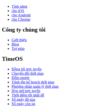
Tính năng
cho iOS
cho Android
cho Chrome
Công ty chúng tôi
Giới thiệu
Blog
Trợ giúp
TimeOS
Đồng hồ trực tuyến
Chuyển đổi thời gian
Đếm ngược
Trình lập kế hoạch thời gian
Phương pháp quản lý thời gian
Hẹn giờ trực tuyến
Thời điểm tốt nhất để
Số ngày đã qua
Số ngày còn lại