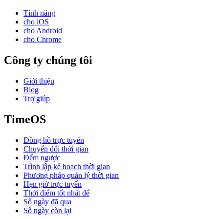
Tính năng
cho iOS
cho Android
cho Chrome
Công ty chúng tôi
Giới thiệu
Blog
Trợ giúp
TimeOS
Đồng hồ trực tuyến
Chuyển đổi thời gian
Đếm ngược
Trình lập kế hoạch thời gian
Phương pháp quản lý thời gian
Hẹn giờ trực tuyến
Thời điểm tốt nhất để
Số ngày đã qua
Số ngày còn lại