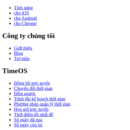
Tính năng
cho iOS
cho Android
cho Chrome
Công ty chúng tôi
Giới thiệu
Blog
Trợ giúp
TimeOS
Đồng hồ trực tuyến
Chuyển đổi thời gian
Đếm ngược
Trình lập kế hoạch thời gian
Phương pháp quản lý thời gian
Hẹn giờ trực tuyến
Thời điểm tốt nhất để
Số ngày đã qua
Số ngày còn lại