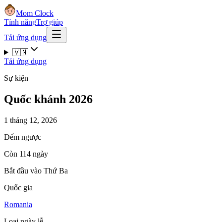
Mom Clock
Tính năng
Trợ giúp
Tải ứng dụng
🇻🇳
Tải ứng dụng
Sự kiện
Quốc khánh 2026
1 tháng 12, 2026
Đếm ngược
Còn 114 ngày
Bắt đầu vào Thứ Ba
Quốc gia
Romania
Loại ngày lễ