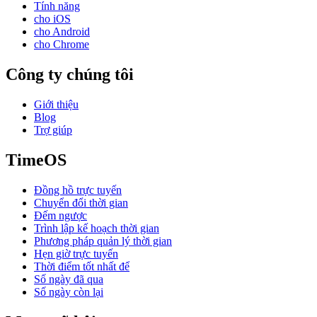
Tính năng
cho iOS
cho Android
cho Chrome
Công ty chúng tôi
Giới thiệu
Blog
Trợ giúp
TimeOS
Đồng hồ trực tuyến
Chuyển đổi thời gian
Đếm ngược
Trình lập kế hoạch thời gian
Phương pháp quản lý thời gian
Hẹn giờ trực tuyến
Thời điểm tốt nhất để
Số ngày đã qua
Số ngày còn lại