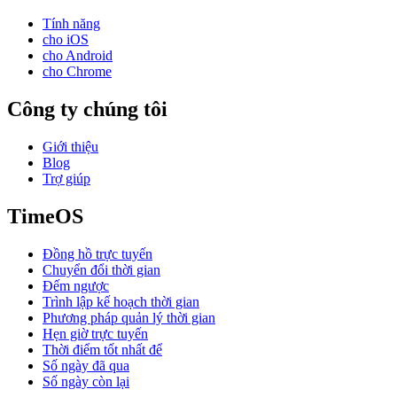
Tính năng
cho iOS
cho Android
cho Chrome
Công ty chúng tôi
Giới thiệu
Blog
Trợ giúp
TimeOS
Đồng hồ trực tuyến
Chuyển đổi thời gian
Đếm ngược
Trình lập kế hoạch thời gian
Phương pháp quản lý thời gian
Hẹn giờ trực tuyến
Thời điểm tốt nhất để
Số ngày đã qua
Số ngày còn lại