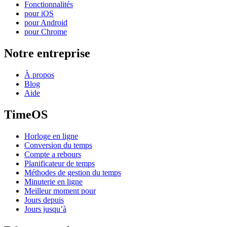
Fonctionnalités
pour iOS
pour Android
pour Chrome
Notre entreprise
À propos
Blog
Aide
TimeOS
Horloge en ligne
Conversion du temps
Compte a rebours
Planificateur de temps
Méthodes de gestion du temps
Minuterie en ligne
Meilleur moment pour
Jours depuis
Jours jusqu’à