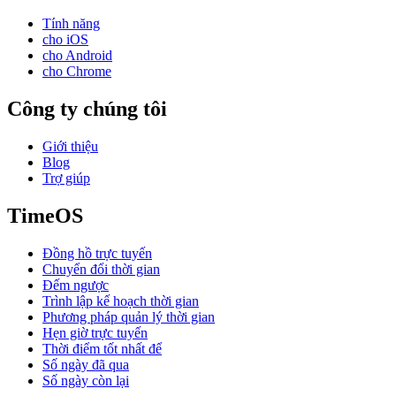
Tính năng
cho iOS
cho Android
cho Chrome
Công ty chúng tôi
Giới thiệu
Blog
Trợ giúp
TimeOS
Đồng hồ trực tuyến
Chuyển đổi thời gian
Đếm ngược
Trình lập kế hoạch thời gian
Phương pháp quản lý thời gian
Hẹn giờ trực tuyến
Thời điểm tốt nhất để
Số ngày đã qua
Số ngày còn lại