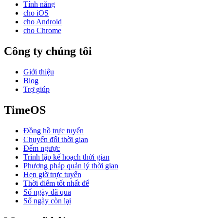
Tính năng
cho iOS
cho Android
cho Chrome
Công ty chúng tôi
Giới thiệu
Blog
Trợ giúp
TimeOS
Đồng hồ trực tuyến
Chuyển đổi thời gian
Đếm ngược
Trình lập kế hoạch thời gian
Phương pháp quản lý thời gian
Hẹn giờ trực tuyến
Thời điểm tốt nhất để
Số ngày đã qua
Số ngày còn lại