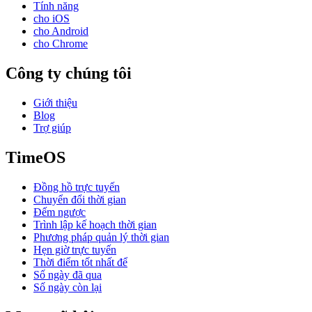
Tính năng
cho iOS
cho Android
cho Chrome
Công ty chúng tôi
Giới thiệu
Blog
Trợ giúp
TimeOS
Đồng hồ trực tuyến
Chuyển đổi thời gian
Đếm ngược
Trình lập kế hoạch thời gian
Phương pháp quản lý thời gian
Hẹn giờ trực tuyến
Thời điểm tốt nhất để
Số ngày đã qua
Số ngày còn lại