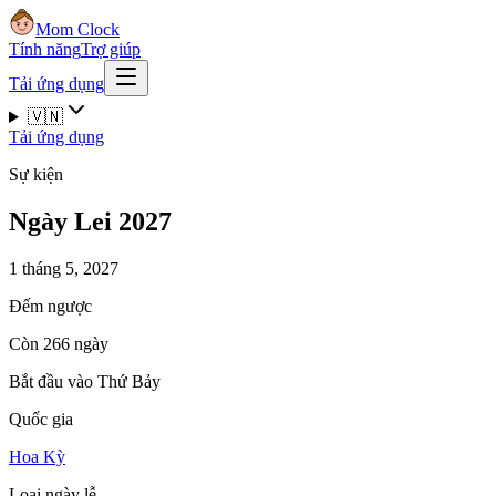
Mom Clock
Tính năng
Trợ giúp
Tải ứng dụng
🇻🇳
Tải ứng dụng
Sự kiện
Ngày Lei 2027
1 tháng 5, 2027
Đếm ngược
Còn 266 ngày
Bắt đầu vào Thứ Bảy
Quốc gia
Hoa Kỳ
Loại ngày lễ