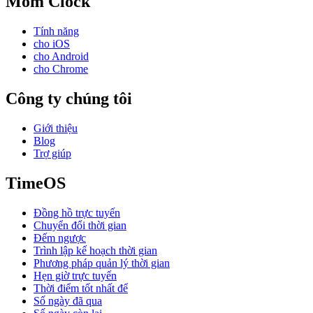
Mom Clock
Tính năng
cho iOS
cho Android
cho Chrome
Công ty chúng tôi
Giới thiệu
Blog
Trợ giúp
TimeOS
Đồng hồ trực tuyến
Chuyển đổi thời gian
Đếm ngược
Trình lập kế hoạch thời gian
Phương pháp quản lý thời gian
Hẹn giờ trực tuyến
Thời điểm tốt nhất để
Số ngày đã qua