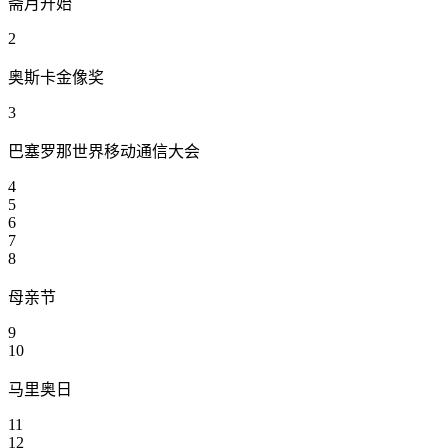
斋月开始
2
奥斯卡金像奖
3
巴塞罗那世界移动通信大会
4
5
6
7
8
母亲节
9
10
马里奥日
11
12