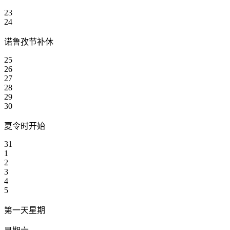
23
24
诺鲁孜节补休
25
26
27
28
29
30
夏令时开始
31
1
2
3
4
5
第一天星期