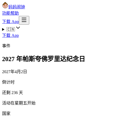
妈妈闹钟
功能
帮助
下载 App
🇨🇳
下载 App
事件
2027 年帕斯夸佛罗里达纪念日
2027年4月2日
倒计时
还剩 236 天
活动在星期五开始
国家