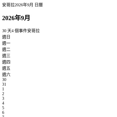
安哥拉2026年9月 日曆
2026年9月
30 天
4 個事件
安哥拉
週日
週一
週二
週三
週四
週五
週六
30
31
1
2
3
4
5
6