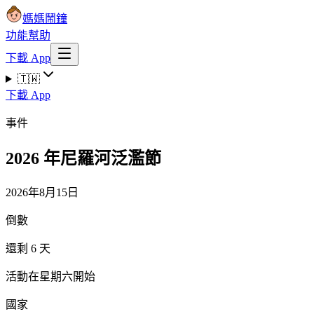
媽媽鬧鐘
功能
幫助
下載 App
🇹🇼
下載 App
事件
2026 年尼羅河泛濫節
2026年8月15日
倒數
還剩 6 天
活動在星期六開始
國家