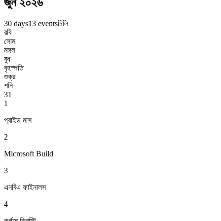
জুন ২০২৬
30 days
13 events
চিলি
রবি
সোম
মঙ্গল
বুধ
বৃহস্পতি
শুক্র
শনি
31
1
প্রাইড মাস
2
Microsoft Build
3
এনবিএ ফাইনালস
4
কর্পাস ক্রিস্টি