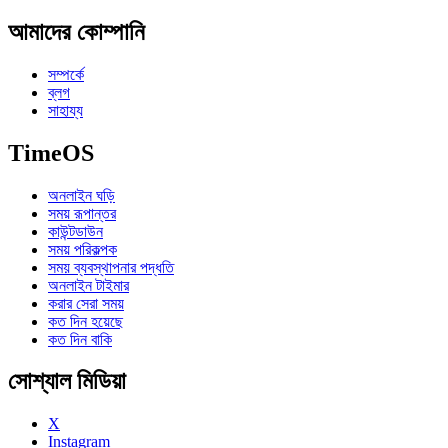
আমাদের কোম্পানি
সম্পর্কে
ব্লগ
সাহায্য
TimeOS
অনলাইন ঘড়ি
সময় রূপান্তর
কাউন্টডাউন
সময় পরিকল্পক
সময় ব্যবস্থাপনার পদ্ধতি
অনলাইন টাইমার
করার সেরা সময়
কত দিন হয়েছে
কত দিন বাকি
সোশ্যাল মিডিয়া
X
Instagram