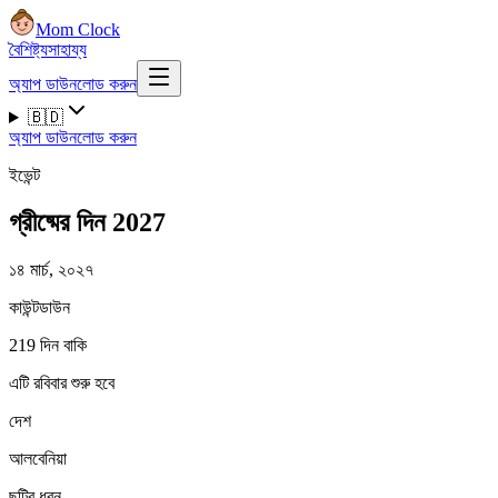
Mom Clock
বৈশিষ্ট্য
সাহায্য
অ্যাপ ডাউনলোড করুন
🇧🇩
অ্যাপ ডাউনলোড করুন
ইভেন্ট
গ্রীষ্মের দিন 2027
১৪ মার্চ, ২০২৭
কাউন্টডাউন
219 দিন বাকি
এটি রবিবার শুরু হবে
দেশ
আলবেনিয়া
ছুটির ধরন