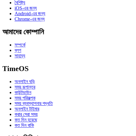
বৈশিষ্ট্য
iOS-এর জন্য
Android-এর জন্য
Chrome-এর জন্য
আমাদের কোম্পানি
সম্পর্কে
ব্লগ
সাহায্য
TimeOS
অনলাইন ঘড়ি
সময় রূপান্তর
কাউন্টডাউন
সময় পরিকল্পক
সময় ব্যবস্থাপনার পদ্ধতি
অনলাইন টাইমার
করার সেরা সময়
কত দিন হয়েছে
কত দিন বাকি