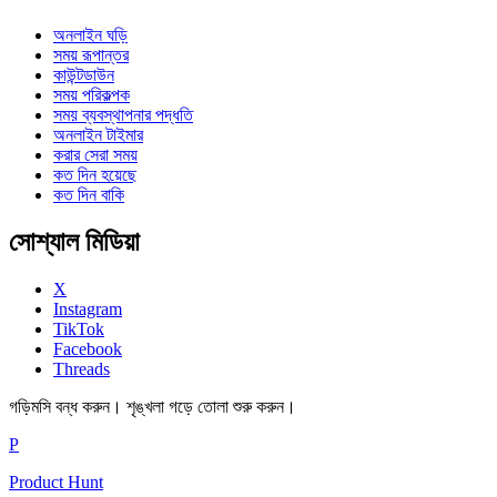
অনলাইন ঘড়ি
সময় রূপান্তর
কাউন্টডাউন
সময় পরিকল্পক
সময় ব্যবস্থাপনার পদ্ধতি
অনলাইন টাইমার
করার সেরা সময়
কত দিন হয়েছে
কত দিন বাকি
সোশ্যাল মিডিয়া
X
Instagram
TikTok
Facebook
Threads
গড়িমসি বন্ধ করুন। শৃঙ্খলা গড়ে তোলা শুরু করুন।
P
Product Hunt