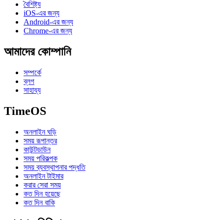
বৈশিষ্ট্য
iOS-এর জন্য
Android-এর জন্য
Chrome-এর জন্য
আমাদের কোম্পানি
সম্পর্কে
ব্লগ
সাহায্য
TimeOS
অনলাইন ঘড়ি
সময় রূপান্তর
কাউন্টডাউন
সময় পরিকল্পক
সময় ব্যবস্থাপনার পদ্ধতি
অনলাইন টাইমার
করার সেরা সময়
কত দিন হয়েছে
কত দিন বাকি