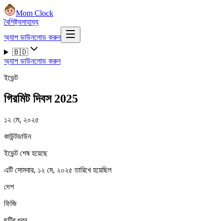
Mom Clock
বৈশিষ্ট্য
সাহায্য
অ্যাপ ডাউনলোড করুন
🇧🇩
অ্যাপ ডাউনলোড করুন
ইভেন্ট
গিরমিট দিবস 2025
১২ মে, ২০২৫
কাউন্টডাউন
ইভেন্ট শেষ হয়েছে
এটি সোমবার, ১২ মে, ২০২৫ তারিখে হয়েছিল
দেশ
ফিজি
ছুটির ধরন