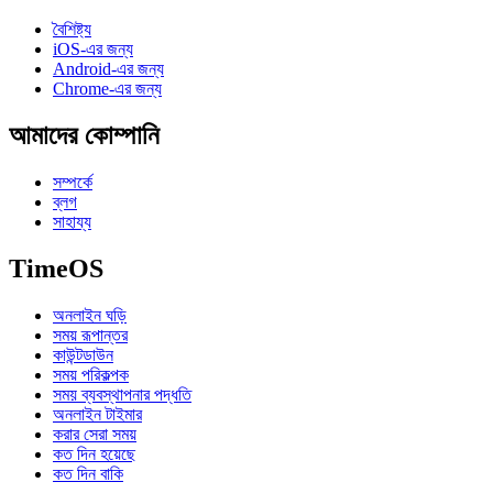
বৈশিষ্ট্য
iOS-এর জন্য
Android-এর জন্য
Chrome-এর জন্য
আমাদের কোম্পানি
সম্পর্কে
ব্লগ
সাহায্য
TimeOS
অনলাইন ঘড়ি
সময় রূপান্তর
কাউন্টডাউন
সময় পরিকল্পক
সময় ব্যবস্থাপনার পদ্ধতি
অনলাইন টাইমার
করার সেরা সময়
কত দিন হয়েছে
কত দিন বাকি