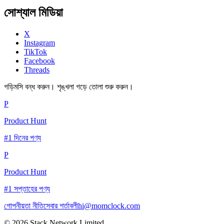
সোশ্যাল মিডিয়া
X
Instagram
TikTok
Facebook
Threads
গড়িমসি বন্ধ করুন। শৃঙ্খলা গড়ে তোলা শুরু করুন।
P
Product Hunt
#1 দিনের পণ্য
P
Product Hunt
#1 সপ্তাহের পণ্য
গোপনীয়তা নীতি
সেবার শর্তাবলী
hi@momclock.com
© 2026 Stack Network Limited