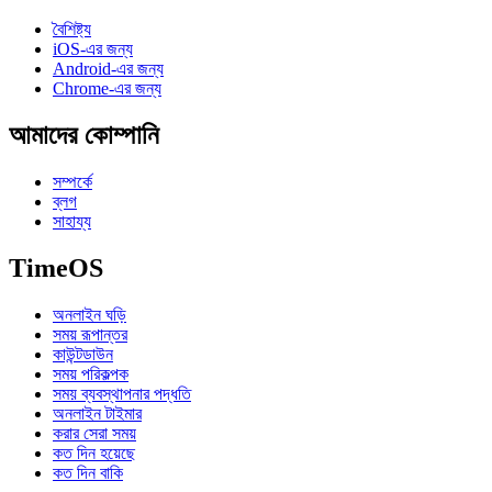
বৈশিষ্ট্য
iOS-এর জন্য
Android-এর জন্য
Chrome-এর জন্য
আমাদের কোম্পানি
সম্পর্কে
ব্লগ
সাহায্য
TimeOS
অনলাইন ঘড়ি
সময় রূপান্তর
কাউন্টডাউন
সময় পরিকল্পক
সময় ব্যবস্থাপনার পদ্ধতি
অনলাইন টাইমার
করার সেরা সময়
কত দিন হয়েছে
কত দিন বাকি