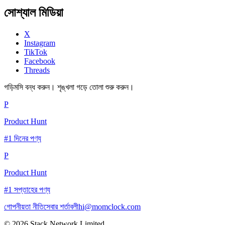
সোশ্যাল মিডিয়া
X
Instagram
TikTok
Facebook
Threads
গড়িমসি বন্ধ করুন। শৃঙ্খলা গড়ে তোলা শুরু করুন।
P
Product Hunt
#1 দিনের পণ্য
P
Product Hunt
#1 সপ্তাহের পণ্য
গোপনীয়তা নীতি
সেবার শর্তাবলী
hi@momclock.com
© 2026 Stack Network Limited