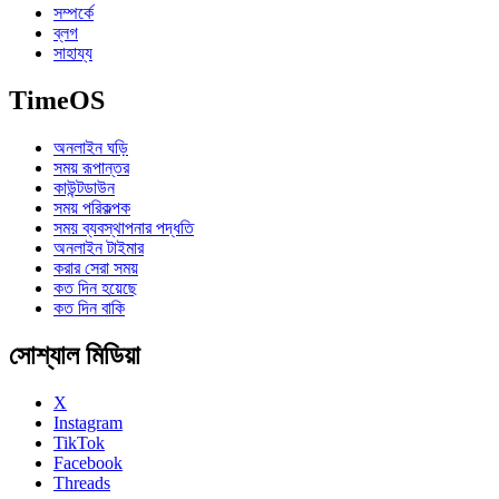
সম্পর্কে
ব্লগ
সাহায্য
TimeOS
অনলাইন ঘড়ি
সময় রূপান্তর
কাউন্টডাউন
সময় পরিকল্পক
সময় ব্যবস্থাপনার পদ্ধতি
অনলাইন টাইমার
করার সেরা সময়
কত দিন হয়েছে
কত দিন বাকি
সোশ্যাল মিডিয়া
X
Instagram
TikTok
Facebook
Threads