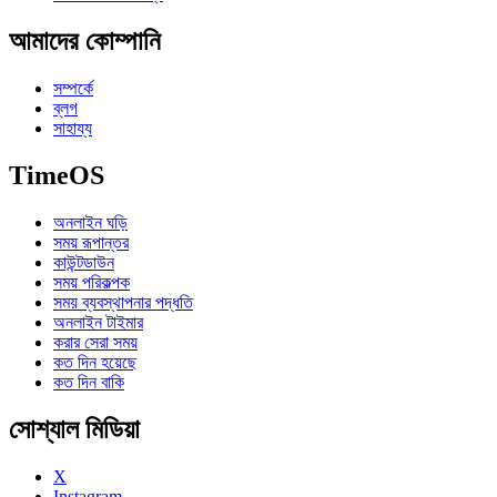
আমাদের কোম্পানি
সম্পর্কে
ব্লগ
সাহায্য
TimeOS
অনলাইন ঘড়ি
সময় রূপান্তর
কাউন্টডাউন
সময় পরিকল্পক
সময় ব্যবস্থাপনার পদ্ধতি
অনলাইন টাইমার
করার সেরা সময়
কত দিন হয়েছে
কত দিন বাকি
সোশ্যাল মিডিয়া
X
Instagram