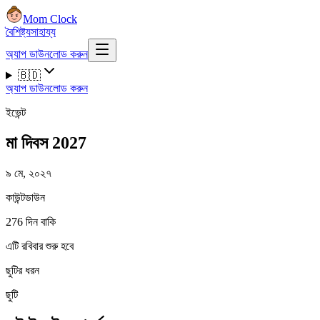
Mom Clock
বৈশিষ্ট্য
সাহায্য
অ্যাপ ডাউনলোড করুন
🇧🇩
অ্যাপ ডাউনলোড করুন
ইভেন্ট
মা দিবস 2027
৯ মে, ২০২৭
কাউন্টডাউন
276 দিন বাকি
এটি রবিবার শুরু হবে
ছুটির ধরন
ছুটি