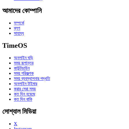
আমাদের কোম্পানি
সম্পর্কে
ব্লগ
সাহায্য
TimeOS
অনলাইন ঘড়ি
সময় রূপান্তর
কাউন্টডাউন
সময় পরিকল্পক
সময় ব্যবস্থাপনার পদ্ধতি
অনলাইন টাইমার
করার সেরা সময়
কত দিন হয়েছে
কত দিন বাকি
সোশ্যাল মিডিয়া
X
Instagram