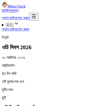
Mom Clock
বৈশিষ্ট্য
সাহায্য
অ্যাপ ডাউনলোড করুন
🇧🇩
অ্যাপ ডাউনলোড করুন
ইভেন্ট
ওচি দিবস 2026
২৮ অক্টোবর, ২০২৬
কাউন্টডাউন
82 দিন বাকি
এটি বুধবার শুরু হবে
ছুটির ধরন
ছুটি