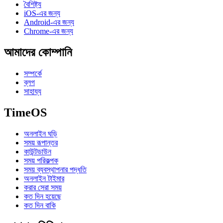
বৈশিষ্ট্য
iOS-এর জন্য
Android-এর জন্য
Chrome-এর জন্য
আমাদের কোম্পানি
সম্পর্কে
ব্লগ
সাহায্য
TimeOS
অনলাইন ঘড়ি
সময় রূপান্তর
কাউন্টডাউন
সময় পরিকল্পক
সময় ব্যবস্থাপনার পদ্ধতি
অনলাইন টাইমার
করার সেরা সময়
কত দিন হয়েছে
কত দিন বাকি