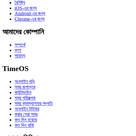
বৈশিষ্ট্য
iOS-এর জন্য
Android-এর জন্য
Chrome-এর জন্য
আমাদের কোম্পানি
সম্পর্কে
ব্লগ
সাহায্য
TimeOS
অনলাইন ঘড়ি
সময় রূপান্তর
কাউন্টডাউন
সময় পরিকল্পক
সময় ব্যবস্থাপনার পদ্ধতি
অনলাইন টাইমার
করার সেরা সময়
কত দিন হয়েছে
কত দিন বাকি