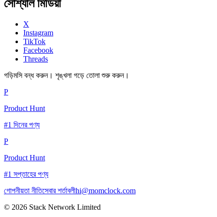
সোশ্যাল মিডিয়া
X
Instagram
TikTok
Facebook
Threads
গড়িমসি বন্ধ করুন। শৃঙ্খলা গড়ে তোলা শুরু করুন।
P
Product Hunt
#1 দিনের পণ্য
P
Product Hunt
#1 সপ্তাহের পণ্য
গোপনীয়তা নীতি
সেবার শর্তাবলী
hi@momclock.com
© 2026 Stack Network Limited