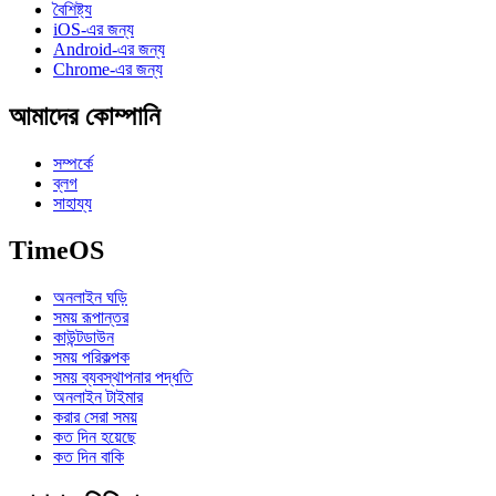
বৈশিষ্ট্য
iOS-এর জন্য
Android-এর জন্য
Chrome-এর জন্য
আমাদের কোম্পানি
সম্পর্কে
ব্লগ
সাহায্য
TimeOS
অনলাইন ঘড়ি
সময় রূপান্তর
কাউন্টডাউন
সময় পরিকল্পক
সময় ব্যবস্থাপনার পদ্ধতি
অনলাইন টাইমার
করার সেরা সময়
কত দিন হয়েছে
কত দিন বাকি