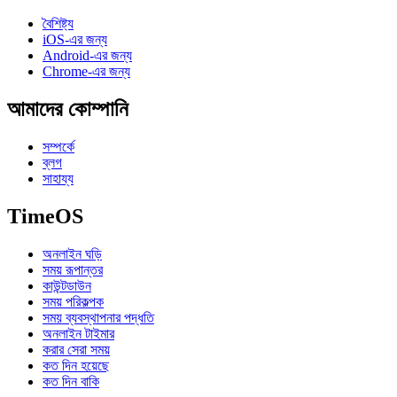
বৈশিষ্ট্য
iOS-এর জন্য
Android-এর জন্য
Chrome-এর জন্য
আমাদের কোম্পানি
সম্পর্কে
ব্লগ
সাহায্য
TimeOS
অনলাইন ঘড়ি
সময় রূপান্তর
কাউন্টডাউন
সময় পরিকল্পক
সময় ব্যবস্থাপনার পদ্ধতি
অনলাইন টাইমার
করার সেরা সময়
কত দিন হয়েছে
কত দিন বাকি