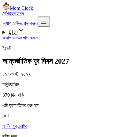
Mom Clock
বৈশিষ্ট্য
সাহায্য
অ্যাপ ডাউনলোড করুন
🇧🇩
অ্যাপ ডাউনলোড করুন
ইভেন্ট
আন্তর্জাতিক যুব দিবস 2027
১২ আগস্ট, ২০২৭
কাউন্টডাউন
370 দিন বাকি
এটি বৃহস্পতিবার শুরু হবে
দেশ
মার্কিন যুক্তরাষ্ট্র
ছুটির ধরন