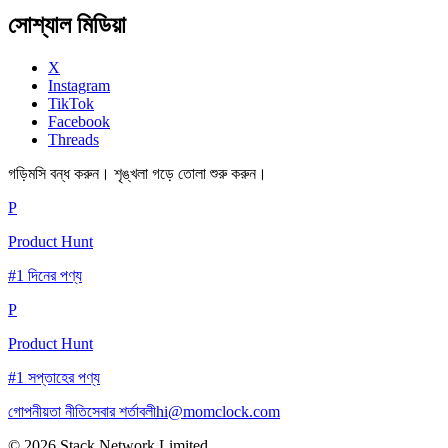
সোশ্যাল মিডিয়া
X
Instagram
TikTok
Facebook
Threads
গড়িমসি বন্ধ করুন। শৃঙ্খলা গড়ে তোলা শুরু করুন।
P
Product Hunt
#1 দিনের পণ্য
P
Product Hunt
#1 সপ্তাহের পণ্য
গোপনীয়তা নীতি
সেবার শর্তাবলী
hi@momclock.com
© 2026 Stack Network Limited