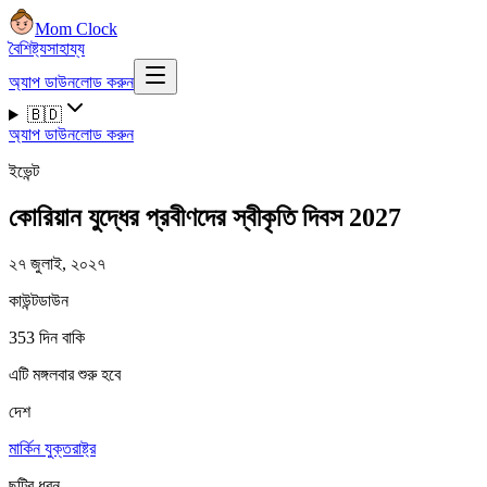
Mom Clock
বৈশিষ্ট্য
সাহায্য
অ্যাপ ডাউনলোড করুন
🇧🇩
অ্যাপ ডাউনলোড করুন
ইভেন্ট
কোরিয়ান যুদ্ধের প্রবীণদের স্বীকৃতি দিবস 2027
২৭ জুলাই, ২০২৭
কাউন্টডাউন
353 দিন বাকি
এটি মঙ্গলবার শুরু হবে
দেশ
মার্কিন যুক্তরাষ্ট্র
ছুটির ধরন