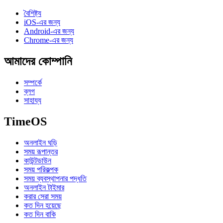
বৈশিষ্ট্য
iOS-এর জন্য
Android-এর জন্য
Chrome-এর জন্য
আমাদের কোম্পানি
সম্পর্কে
ব্লগ
সাহায্য
TimeOS
অনলাইন ঘড়ি
সময় রূপান্তর
কাউন্টডাউন
সময় পরিকল্পক
সময় ব্যবস্থাপনার পদ্ধতি
অনলাইন টাইমার
করার সেরা সময়
কত দিন হয়েছে
কত দিন বাকি