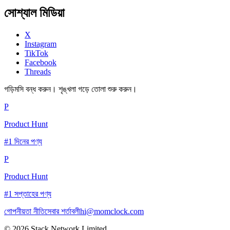
সোশ্যাল মিডিয়া
X
Instagram
TikTok
Facebook
Threads
গড়িমসি বন্ধ করুন। শৃঙ্খলা গড়ে তোলা শুরু করুন।
P
Product Hunt
#1 দিনের পণ্য
P
Product Hunt
#1 সপ্তাহের পণ্য
গোপনীয়তা নীতি
সেবার শর্তাবলী
hi@momclock.com
© 2026 Stack Network Limited