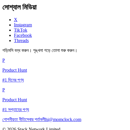
সোশ্যাল মিডিয়া
X
Instagram
TikTok
Facebook
Threads
গড়িমসি বন্ধ করুন। শৃঙ্খলা গড়ে তোলা শুরু করুন।
P
Product Hunt
#1 দিনের পণ্য
P
Product Hunt
#1 সপ্তাহের পণ্য
গোপনীয়তা নীতি
সেবার শর্তাবলী
hi@momclock.com
© 2026 Stack Network Limited