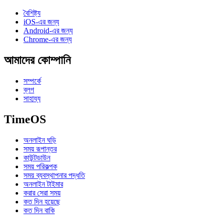
বৈশিষ্ট্য
iOS-এর জন্য
Android-এর জন্য
Chrome-এর জন্য
আমাদের কোম্পানি
সম্পর্কে
ব্লগ
সাহায্য
TimeOS
অনলাইন ঘড়ি
সময় রূপান্তর
কাউন্টডাউন
সময় পরিকল্পক
সময় ব্যবস্থাপনার পদ্ধতি
অনলাইন টাইমার
করার সেরা সময়
কত দিন হয়েছে
কত দিন বাকি