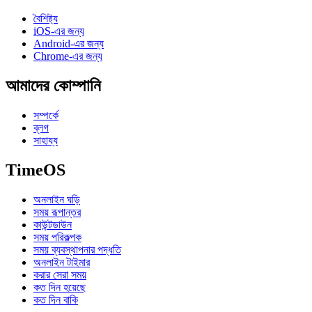
বৈশিষ্ট্য
iOS-এর জন্য
Android-এর জন্য
Chrome-এর জন্য
আমাদের কোম্পানি
সম্পর্কে
ব্লগ
সাহায্য
TimeOS
অনলাইন ঘড়ি
সময় রূপান্তর
কাউন্টডাউন
সময় পরিকল্পক
সময় ব্যবস্থাপনার পদ্ধতি
অনলাইন টাইমার
করার সেরা সময়
কত দিন হয়েছে
কত দিন বাকি