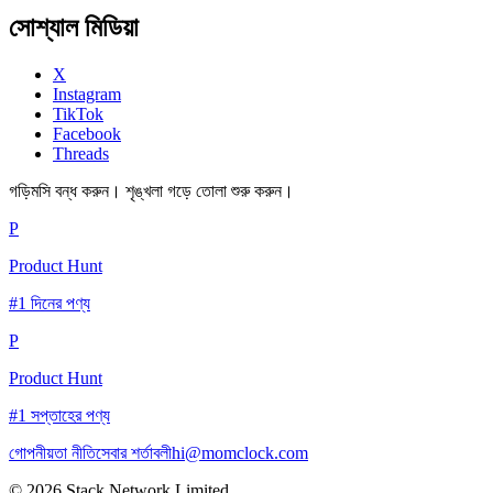
সোশ্যাল মিডিয়া
X
Instagram
TikTok
Facebook
Threads
গড়িমসি বন্ধ করুন। শৃঙ্খলা গড়ে তোলা শুরু করুন।
P
Product Hunt
#1 দিনের পণ্য
P
Product Hunt
#1 সপ্তাহের পণ্য
গোপনীয়তা নীতি
সেবার শর্তাবলী
hi@momclock.com
© 2026 Stack Network Limited