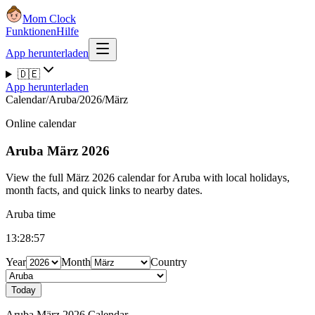
Mom Clock
Funktionen
Hilfe
App herunterladen
🇩🇪
App herunterladen
Calendar
/
Aruba
/
2026
/
März
Online calendar
Aruba
März 2026
View the full März 2026 calendar for Aruba with local holidays,
month facts, and quick links to nearby dates.
Aruba time
13:28:58
Year
Month
Country
Today
Aruba März 2026 Calendar