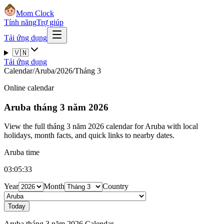
Mom Clock
Tính năng
Trợ giúp
Tải ứng dụng
🇻🇳
Tải ứng dụng
Calendar
/
Aruba
/
2026
/
Tháng 3
Online calendar
Aruba
tháng 3 năm 2026
View the full tháng 3 năm 2026 calendar for Aruba with local
holidays, month facts, and quick links to nearby dates.
Aruba time
03:05:34
Year
Month
Country
Today
Aruba tháng 3 năm 2026 Calendar