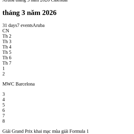
tháng 3 năm 2026
31 days
7 events
Aruba
CN
Th 2
Th 3
Th 4
Th 5
Th 6
Th 7
1
2
MWC Barcelona
3
4
5
6
7
8
Giải Grand Prix khai mạc mùa giải Formula 1