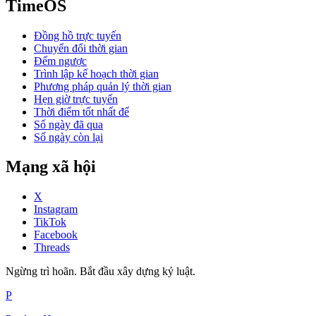
TimeOS
Đồng hồ trực tuyến
Chuyển đổi thời gian
Đếm ngược
Trình lập kế hoạch thời gian
Phương pháp quản lý thời gian
Hẹn giờ trực tuyến
Thời điểm tốt nhất để
Số ngày đã qua
Số ngày còn lại
Mạng xã hội
X
Instagram
TikTok
Facebook
Threads
Ngừng trì hoãn. Bắt đầu xây dựng kỷ luật.
P