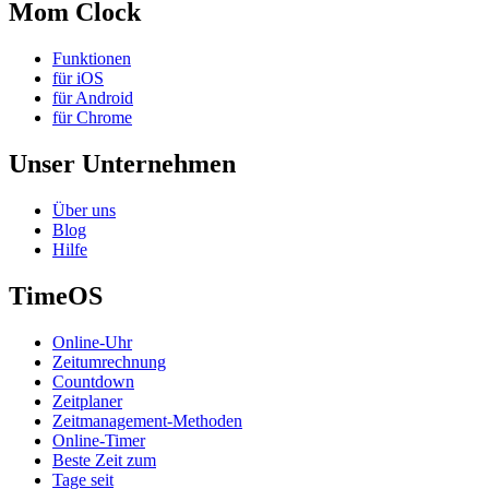
Mom Clock
Funktionen
für iOS
für Android
für Chrome
Unser Unternehmen
Über uns
Blog
Hilfe
TimeOS
Online-Uhr
Zeitumrechnung
Countdown
Zeitplaner
Zeitmanagement-Methoden
Online-Timer
Beste Zeit zum
Tage seit