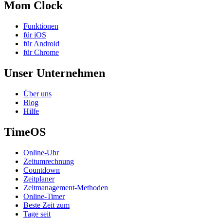
Mom Clock
Funktionen
für iOS
für Android
für Chrome
Unser Unternehmen
Über uns
Blog
Hilfe
TimeOS
Online-Uhr
Zeitumrechnung
Countdown
Zeitplaner
Zeitmanagement-Methoden
Online-Timer
Beste Zeit zum
Tage seit