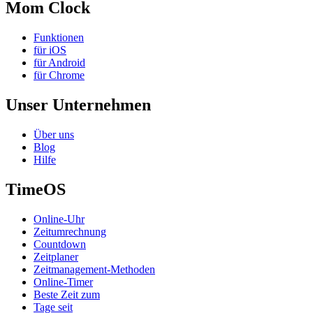
Mom Clock
Funktionen
für iOS
für Android
für Chrome
Unser Unternehmen
Über uns
Blog
Hilfe
TimeOS
Online-Uhr
Zeitumrechnung
Countdown
Zeitplaner
Zeitmanagement-Methoden
Online-Timer
Beste Zeit zum
Tage seit