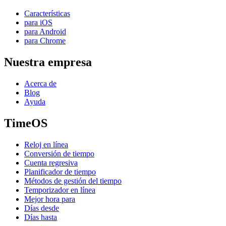
Características
para iOS
para Android
para Chrome
Nuestra empresa
Acerca de
Blog
Ayuda
TimeOS
Reloj en línea
Conversión de tiempo
Cuenta regresiva
Planificador de tiempo
Métodos de gestión del tiempo
Temporizador en línea
Mejor hora para
Días desde
Días hasta