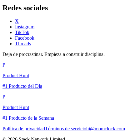
Redes sociales
X
Instagram
TikTok
Facebook
Threads
Deja de procrastinar. Empieza a construir disciplina.
P
Product Hunt
#1 Producto del Día
P
Product Hunt
#1 Producto de la Semana
Política de privacidad
Términos de servicio
hi@momclock.com
© 2026 Stack Network Limited