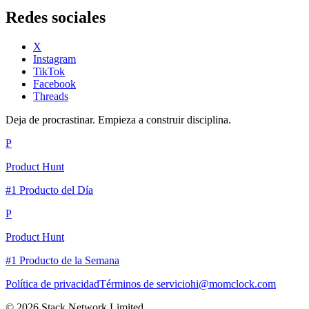
Redes sociales
X
Instagram
TikTok
Facebook
Threads
Deja de procrastinar. Empieza a construir disciplina.
P
Product Hunt
#1 Producto del Día
P
Product Hunt
#1 Producto de la Semana
Política de privacidad
Términos de servicio
hi@momclock.com
© 2026 Stack Network Limited