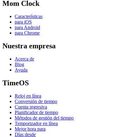
Mom Clock
Características
para iOS
para Android
para Chrome
Nuestra empresa
Acerca de
Blog
Ayuda
TimeOS
Reloj en línea
Conversión de tiempo
Cuenta regresiva
Planificador de tiempo
Métodos de gestión del tiempo
Temporizador en línea
Mejor hora para
Días desde