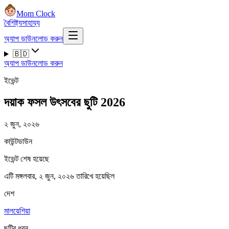
Mom Clock
বৈশিষ্ট্য
সাহায্য
অ্যাপ ডাউনলোড করুন
🇧🇩
অ্যাপ ডাউনলোড করুন
ইভেন্ট
দয়াক ফসল উৎসবের ছুটি 2026
২ জুন, ২০২৬
কাউন্টডাউন
ইভেন্ট শেষ হয়েছে
এটি মঙ্গলবার, ২ জুন, ২০২৬ তারিখে হয়েছিল
দেশ
মালয়েশিয়া
ছুটির ধরন