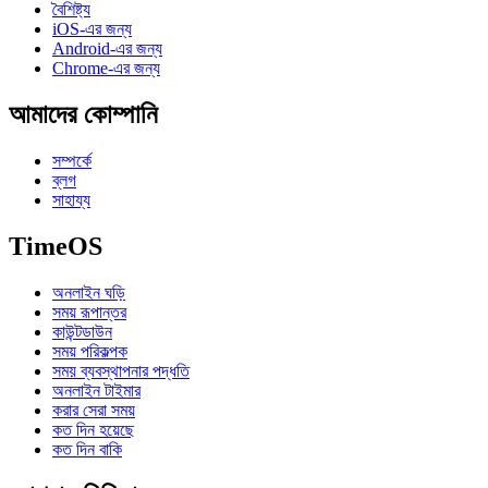
বৈশিষ্ট্য
iOS-এর জন্য
Android-এর জন্য
Chrome-এর জন্য
আমাদের কোম্পানি
সম্পর্কে
ব্লগ
সাহায্য
TimeOS
অনলাইন ঘড়ি
সময় রূপান্তর
কাউন্টডাউন
সময় পরিকল্পক
সময় ব্যবস্থাপনার পদ্ধতি
অনলাইন টাইমার
করার সেরা সময়
কত দিন হয়েছে
কত দিন বাকি