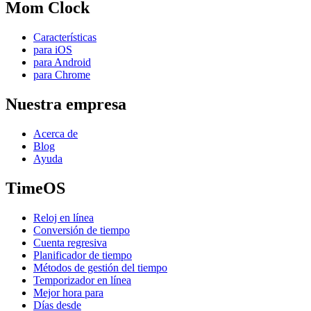
Mom Clock
Características
para iOS
para Android
para Chrome
Nuestra empresa
Acerca de
Blog
Ayuda
TimeOS
Reloj en línea
Conversión de tiempo
Cuenta regresiva
Planificador de tiempo
Métodos de gestión del tiempo
Temporizador en línea
Mejor hora para
Días desde