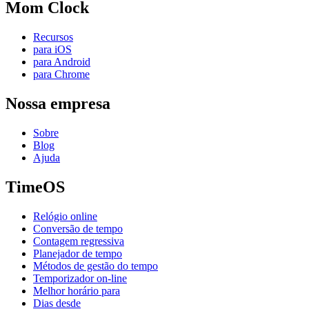
Mom Clock
Recursos
para iOS
para Android
para Chrome
Nossa empresa
Sobre
Blog
Ajuda
TimeOS
Relógio online
Conversão de tempo
Contagem regressiva
Planejador de tempo
Métodos de gestão do tempo
Temporizador on-line
Melhor horário para
Dias desde